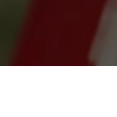
Автосервис в ВАО
/
Подвеска
/
Замена ЭУР
Замена ЭУР в Москве
Электроусилитель руля (ЭУР) — это
устройство, которое помогает водителю