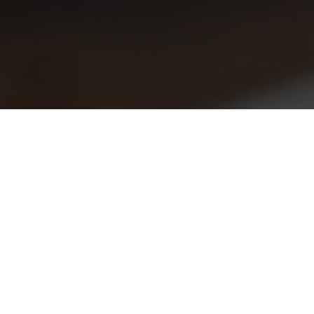
Автосервис в ВАО
/
Техобслуживание автомобиля
/
Тормозная
система
/
Замена тормозных колодок
/
Замена тормозных
колодок ручника
Замена тормозных колодок
ручника в Москве
Скрип и свободное вращение задних колес
при поднятом рычаге стояночного тормоза
или его большой ход – характерные
признаки износа или повреждения